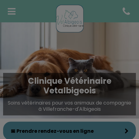
Open co
Page d'accueil de Clinique Vé
Clinique Vétérinaire
Vetalbigeois
Soins vétérinaires pour vos animaux de compagnie
à Villefranche-d'Albigeois
📅 Prendre rendez-vous en ligne