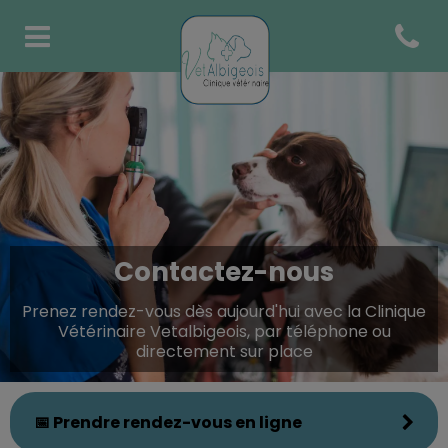
Open co
Page d'accueil de Clinique Vé
Contactez-nous
Prenez rendez-vous dès aujourd'hui avec la Clinique
Vétérinaire Vetalbigeois, par téléphone ou
directement sur place
📅 Prendre rendez-vous en ligne