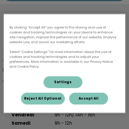
Clinique Vétérinaire
Vetalbigeois
By clicking “Accept All” you agree to the storing and use of
cookies and tracking technologies on your device to enhance
site navigation, improve the performance of our website, analyse
website use, and assist our marketing efforts.
59 Rte de Taur, 81430 Villefranche-d'Albigeois
Select “Cookie Settings” for more information about the use of
cookies and tracking technologies and to adjust your
05 63 55 26 69
preferences. More information is available in our Privacy Notice
and Cookie Policy.
contact@vetalbigeois.com
Lundi
9h - 12h/ 14h - 18h
Settings
Mardi
9h - 12h/ 14h - 18h
Mercredi
9h - 12h/ 14h - 18h
Reject All Optional
Accept All
Jeudi
9h - 12h/ 14h - 18h
Vendredi
9h - 12h/ 14h - 18h
Samedi
9h - 12h