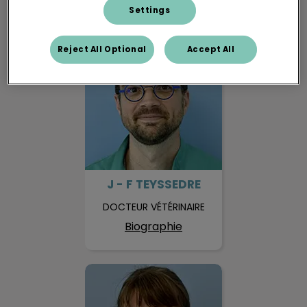
Settings
J - F TEYSSEDRE
Reject All Optional
Accept All
J - F TEYSSEDRE
DOCTEUR VÉTÉRINAIRE
Biographie
Soizic SERIN