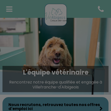
Open co
Page d'accueil de Clinique Vé
L'équipe vétérinaire
Rencontrez notre équipe qualifiée et engagée à
Villefranche-d'Albigeois
Nous recrutons, retrouvez toutes nos offres
d'emploi ici