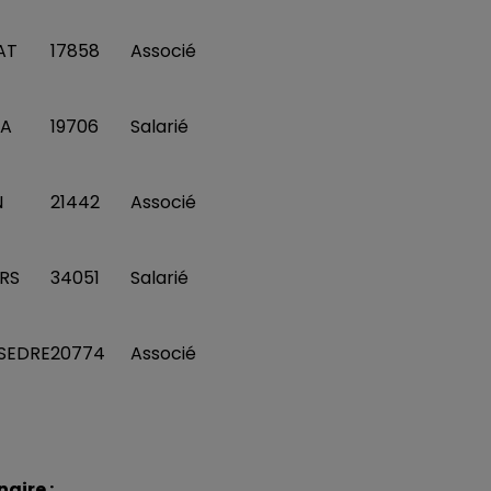
AT
17858
Associé
EA
19706
Salarié
N
21442
Associé
ERS
34051
Salarié
SEDRE
20774
Associé
naire :