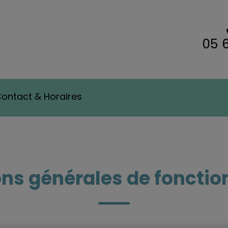
05 
 Clinique Vétérinaire Vetalbigeois
ontact & Horaires
ons générales de foncti