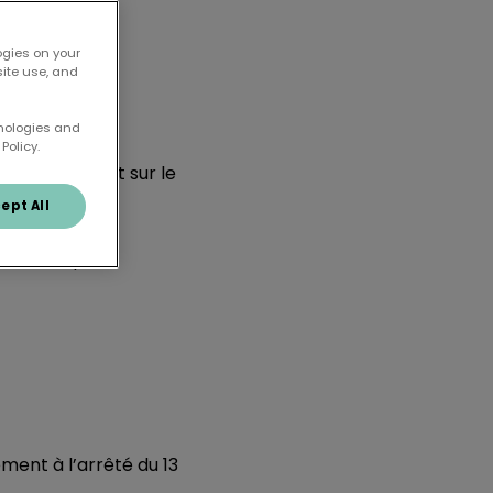
ogies on your
site use, and
hnologies and
Policy.
 sur place et sur le
ept All
tes CGF que le
ment à l’arrêté du 13