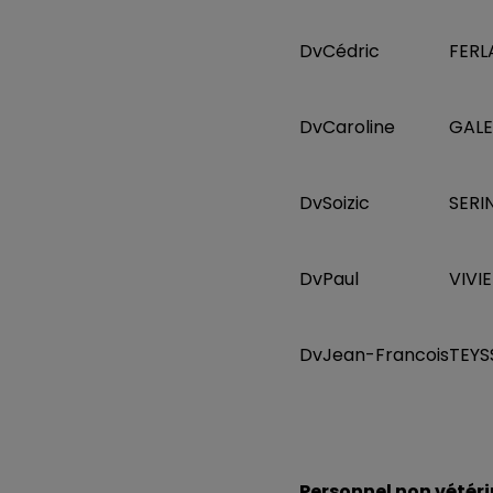
Dv
Cédric
FERL
Dv
Caroline
GAL
Dv
Soizic
SERI
Dv
Paul
VIVI
Dv
Jean-Francois
TEYS
Personnel non vétéri