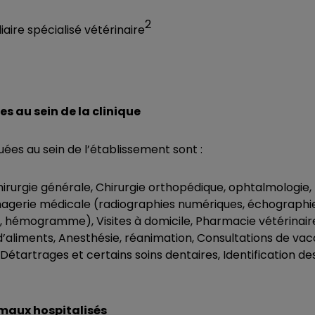
2
liaire spécialisé vétérinaire
s au sein de la clinique
uées au sein de l’établissement sont :
irurgie générale, Chirurgie orthopédique, ophtalmologie
agerie médicale (radiographies numériques, échographie
e, hémogramme), Visites à domicile, Pharmacie vétérinair
d’aliments, Anesthésie, réanimation, Consultations de vac
étartrages et certains soins dentaires, Identification d
imaux hospitalisés