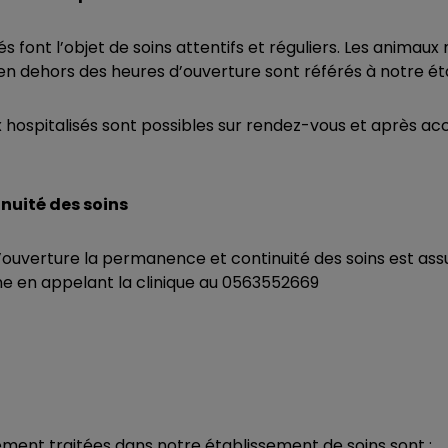
s font l’objet de soins attentifs et réguliers. Les animaux
 en dehors des heures d’ouverture sont référés à notre é
x hospitalisés sont possibles sur rendez-vous et après ac
nuité des soins
’ouverture la permanence et continuité des soins est ass
ne en appelant la clinique au 0563552669
ment traitées dans notre établissement de soins sont :