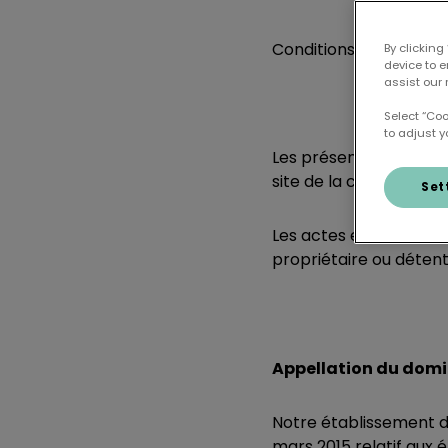
Conditions Générales
By clicking
device to 
assist our 
Select “Co
to adjust y
Les présentes Conditi
site de la clinique
Set
Les actes effectués au
propriétaire ou détent
Appellation du domi
Notre établissement de
mars 2015 relatif aux 