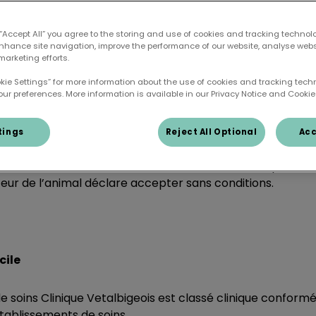
 de Fonctionnement
 “Accept All” you agree to the storing and use of cookies and tracking technol
enhance site navigation, improve the performance of our website, analyse web
marketing efforts.
okie Settings” for more information about the use of cookies and tracking tec
our preferences. More information is available in our Privacy Notice and Cookie 
ons Générales de Fonctionnement (CGF) sont consultables
tings
Reject All Optional
Acc
 sein de l’établissement de soins sont soumis aux présen
eur de l’animal déclare accepter sans conditions.
cile
 soins Clinique Vetalbigeois est classé clinique conformé
établissements de soins.